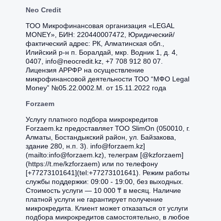
Neo Credit
ТОО Микрофинансовая организация «LEGAL
MONEY», БИН: 220440007472, Юридический/
фактический адрес: РК, Алматинская обл.,
Илийский р-н п. Боралдай, мкр. Водник 1, д. 4,
0407, info@neocredit.kz, +7 708 912 80 07.
Лицензия АРРФР на осуществление
микрофинансовой деятельности ТОО “MФО Legal
Money” №05.22.0002.М. от 15.11.2022 года
Forzaem
Услугу платного подбора микрокредитов
Forzaem.kz предоставляет ТОО SlimOn (050010, г.
Алматы, Бостандыкский район, ул. Байзакова,
здание 280, н.п. 3). info@forzaem.kz]
(mailto:info@forzaem.kz), телеграм [@kzforzaem]
(https://t.me/kzforzaem) или по телефону
[+77273101641](tel:+77273101641). Режим работы
службы поддержки: 09:00 - 19:00, без выходных.
Стоимость услуги — 10 000 ₸ в месяц. Наличие
платной услуги не гарантирует получение
микрокредита. Клиент может отказаться от услуги
подбора микрокредитов самостоятельно, в любое