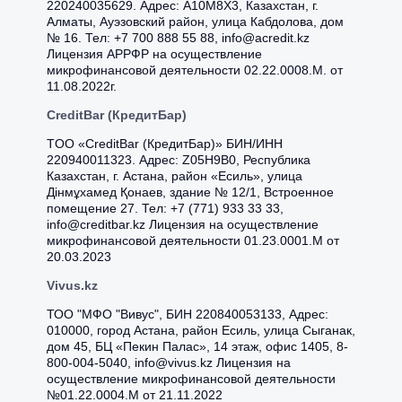
220240035629. Адрес: A10M8X3, Казахстан, г.
Алматы, Ауэзовский район, улица Кабдолова, дом
№ 16. Тел: +7 700 888 55 88, info@acredit.kz
Лицензия АРРФР на осуществление
микрофинансовой деятельности 02.22.0008.М. от
11.08.2022г.
CreditBar (КредитБар)
TOO «CreditBar (КредитБар)» БИН/ИНН
220940011323. Адрес: Z05H9B0, Республика
Казахстан, г. Астана, район «Есиль», улица
Дінмұхамед Қонаев, здание № 12/1, Встроенное
помещение 27. Тел: +7 (771) 933 33 33,
info@creditbar.kz Лицензия на осуществление
микрофинансовой деятельности 01.23.0001.M от
20.03.2023
Vivus.kz
ТОО "МФО "Вивус", БИН 220840053133, Адрес:
010000, город Астана, район Есиль, улица Сыганак,
дом 45, БЦ «Пекин Палас», 14 этаж, офис 1405, 8-
800-004-5040, info@vivus.kz Лицензия на
осуществление микрофинансовой деятельности
№01.22.0004.M от 21.11.2022