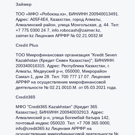
Займер
ТОО «МФО «Робокэш.кз», БИН/ИНН 200940013491.
Адрес: A05F4E4, Казахстан, город Алматы,
Алмалинский район, улица Монгольская, д. 44. Тел:
+7 775 0300 24 7, info.robocash@zaimer.kz,
zaimer.kz Лицензия АРРФР № 02.21.0032.М
Credit Plus
TOO Микрофинансовая организация "Kredit Seven
Kazakhstan (Кредит Севен Казахстан)"; БИН/ИНН:
200340016315. Адрес: Республика Казахстан, г.
Алматы, Медеуский р-н, 050000, Микрорайон
Самал-1, дом 28. Тел: 700 777 17 07. Лицензия
АРРФР на осуществление микрофинансовой
деятельности № 02.21.0010.M. от 05.03.2021 года.
Credit365
МФО "Credit365 Kazakhstan" (Кредит 365
Казахстан); БИН/ИНН 200940032913. Адрес:
Алмалинский р-н, улица Богембай батыра 142,
почтовый индекс 050020. Тел: +7 708 365 0000,
info@credit365.kz Лицензия АРРФР на
осуществление микрофинансовой деятельности №