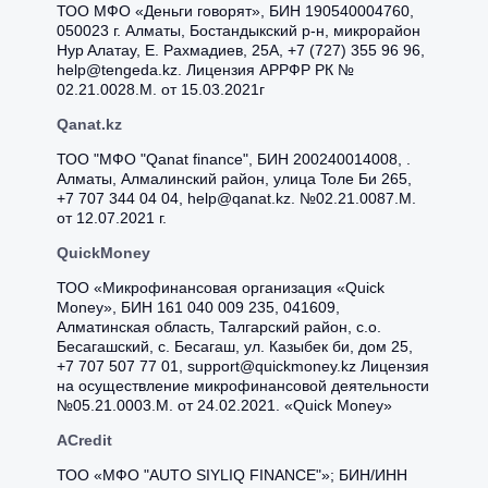
ТОО МФО «Деньги говорят», БИН 190540004760,
050023 г. Aлмaты, Бocтaндыкcкий p-н, микpopaйoн
Нуp Aлaтaу, E. Paxмaдиeв, 25A, +7 (727) 355 96 96,
help@tengeda.kz. Лицензия АРРФР РК №
02.21.0028.M. от 15.03.2021г
Qanat.kz
ТОО "МФО "Qanat finance", БИН 200240014008, .
Aлмaты, Aлмaлинcкий paйoн, улицa Toлe Би 265,
+7 707 344 04 04, help@qanat.kz. №02.21.0087.М.
от 12.07.2021 г.
QuickMoney
ТОО «Микрофинансовая организация «Quick
Money», БИН 161 040 009 235, 041609,
Алматинская область, Талгарский район, с.о.
Бесагашский, с. Бесагаш, ул. Казыбек би, дом 25,
+7 707 507 77 01, support@quickmoney.kz Лицензия
на осуществление микрофинансовой деятельности
№05.21.0003.М. от 24.02.2021. «Quick Money»
ACredit
ТОО «МФО "AUTO SIYLIQ FINANCE"»; БИН/ИНН