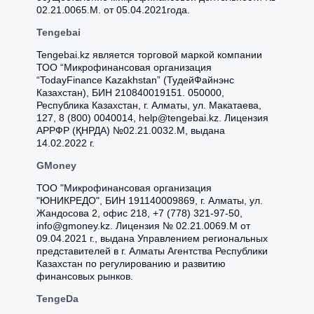
02.21.0065.M. от 05.04.2021года.
Tengebai
Tengebai.kz является торговой маркой компании
ТОО “Микрофинансовая организация
“TodayFinance Kazakhstan” (ТудейФайнэнс
Казахстан), БИН 210840019151. 050000,
Республика Казахстан, г. Алматы, ул. Макатаева,
127, 8 (800) 0040014, help@tengebai.kz. Лицензия
APPФР (ҚНРДА) №02.21.0032.М, выдана
14.02.2022 г.
GMoney
ТОО "Микрофинансовая организация
"ЮНИКРЕДО", БИН 191140009869, г. Aлмaты, ул.
Жaндocoвa 2, oфиc 218, +7 (778) 321-97-50,
info@gmoney.kz. Лицензия № 02.21.0069.M от
09.04.2021 г., выдана Управлением региональных
представителей в г. Алматы Агентства Республики
Казахстан по регулированию и развитию
финансовых рынков.
TengeDa