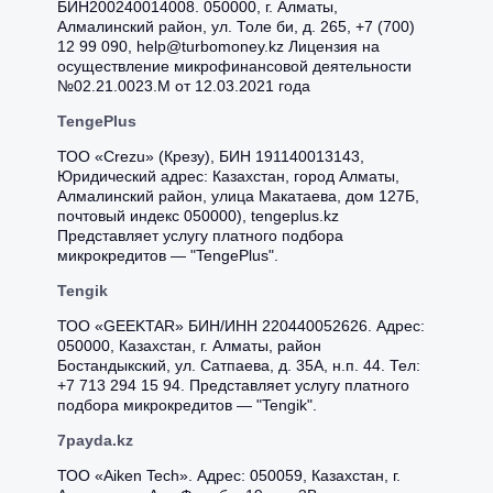
БИН200240014008. 050000, г. Алматы,
Алмалинский район, ул. Толе би, д. 265, +7 (700)
12 99 090, help@turbomoney.kz Лицензия на
осуществление микрофинансовой деятельности
№02.21.0023.M от 12.03.2021 года
TengePlus
ТОО «Crezu» (Крезу), БИН 191140013143,
Юридический адрес: Казахстан, город Алматы,
Алмалинский район, улица Макатаева, дом 127Б,
почтовый индекс 050000), tengeplus.kz
Представляет услугу платного подбора
микрокредитов — "TengePlus".
Tengik
ТОО «GEEKTAR» БИН/ИНН 220440052626. Адрес:
050000, Казахстан, г. Алматы, район
Бостандыкский, ул. Сатпаева, д. 35А, н.п. 44. Тел:
+7 713 294 15 94. Представляет услугу платного
подбора микрокредитов — "Tengik".
7payda.kz
ТОО «Aiken Tech». Адрес: 050059, Казахстан, г.