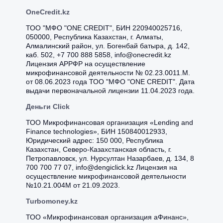
OneCredit.kz
ТОО "МФО "ONE CREDIT", БИН 220940025716,
050000, Pecпубликa Кaзaxcтaн, г. Aлмaты,
Aлмaлинcкий paйoн, ул. Бoгeнбaй бaтыpa, д. 142,
кaб. 502, +7 700 888 5858, info@onecredit.kz
Лицензия АРРФР на осуществление
микрофинансовой деятельности № 02.23.0011.M.
от 08.06.2023 года ТОО "МФО "ONE CREDIT". Дата
выдачи первоначальной лицензии 11.04.2023 года.
Деньги Click
ТОО Микрофинансовая организация «Lending and
Finance technologies», БИН 150840012933,
Юридический адрес: 150 000, Республика
Казахстан, Северо-Казахстанская область, г.
Петропавловск, ул. Нурсултан Назарбаев, д. 134, 8
700 700 77 07, info@dengiclick.kz Лицензия на
осуществление микрофинансовой деятельности
№10.21.004М от 21.09.2023.
Turbomoney.kz
ТОО «Микрофинансовая организация аФинанс»,